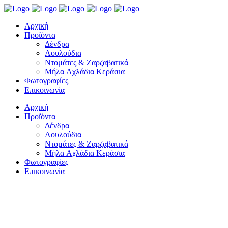
Αρχική
Προϊόντα
Δένδρα
Λουλούδια
Nτομάτες & Zαρζαβατικά
Mήλα Aχλάδια Kεράσια
Φωτογραφίες
Επικοινωνία
Αρχική
Προϊόντα
Δένδρα
Λουλούδια
Nτομάτες & Zαρζαβατικά
Mήλα Aχλάδια Kεράσια
Φωτογραφίες
Επικοινωνία